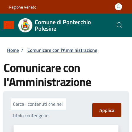
Salta al contenuto principale
Skip to footer content
Regione Veneto
Comune di Pontecchio
Polesine
Briciole di pane
Home
/
Comunicare con l'Amministrazione
Comunicare con
l'Amministrazione
Cerca i contenuti che nel
titolo contengono: