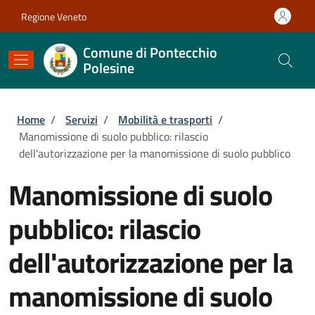
Salta al contenuto principale
Skip to footer content
Regione Veneto
Comune di Pontecchio
Polesine
Briciole di pane
Home
/
Servizi
/
Mobilità e trasporti
/
Manomissione di suolo pubblico: rilascio
dell'autorizzazione per la manomissione di suolo pubblico
Manomissione di suolo
pubblico: rilascio
dell'autorizzazione per la
manomissione di suolo