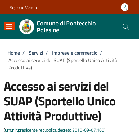
Salta al contenuto principale
Skip to footer content
Regione Veneto
Comune di Pontecchio
Polesine
Briciole di pane
Home
/
Servizi
/
Imprese e commercio
/
Accesso ai servizi del SUAP (Sportello Unico Attività
Produttive)
Accesso ai servizi del
SUAP (Sportello Unico
Attività Produttive)
(
urn:nir:presidente.repubblica:decreto:2010-09-07;160
)