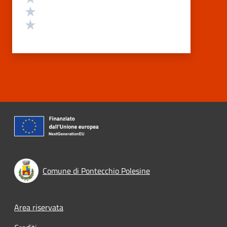
Valuta 2 stelle su 5
Valuta 1 stelle su 5
Comune di Pontecchio Polesine
Footer menu
Area riservata