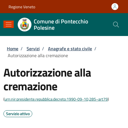
Salta al contenuto principale
Skip to footer content
Regione Veneto
Comune di Pontecchio
Polesine
Briciole di pane
Home
/
Servizi
/
Anagrafe e stato civile
/
Autorizzazione alla cremazione
Autorizzazione alla
cremazione
(
urn:nir:presidente.repubblica:decreto:1990-09-10;285~art79
)
Servizio attivo