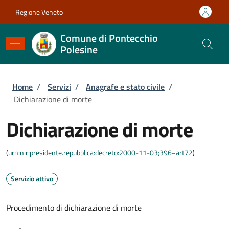
Salta al contenuto principale
Skip to footer content
Regione Veneto
Comune di Pontecchio
Polesine
Briciole di pane
Home
/
Servizi
/
Anagrafe e stato civile
/
Dichiarazione di morte
Dichiarazione di morte
(
urn:nir:presidente.repubblica:decreto:2000-11-03;396~art72
)
Servizio attivo
Procedimento di dichiarazione di morte