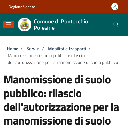
Salta al contenuto principale
Skip to footer content
Regione Veneto
Comune di Pontecchio
Polesine
Briciole di pane
Home
/
Servizi
/
Mobilità e trasporti
/
Manomissione di suolo pubblico: rilascio
dell'autorizzazione per la manomissione di suolo pubblico
Manomissione di suolo
pubblico: rilascio
dell'autorizzazione per la
manomissione di suolo