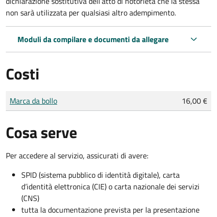
dichiarazione sostitutiva dell’atto di notorietà che la stessa
non sarà utilizzata per qualsiasi altro adempimento.
Moduli da compilare e documenti da allegare
Costi
Tipo di pagamento
Importo
Marca da bollo
16,00 €
Cosa serve
Per accedere al servizio, assicurati di avere:
SPID (sistema pubblico di identità digitale), carta
d’identità elettronica (CIE) o carta nazionale dei servizi
(CNS)
tutta la documentazione prevista per la presentazione