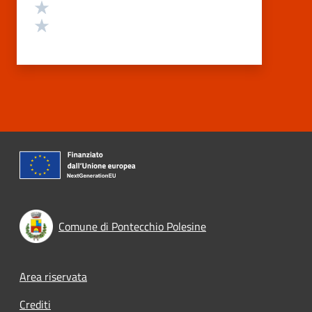
Valuta 2 stelle su 5
Valuta 1 stelle su 5
Comune di Pontecchio Polesine
Footer menu
Area riservata
Crediti