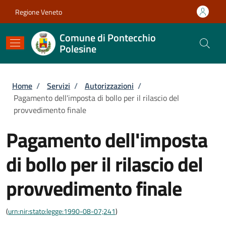
Salta al contenuto principale
Skip to footer content
Regione Veneto
Comune di Pontecchio
Polesine
Briciole di pane
Home
/
Servizi
/
Autorizzazioni
/
Pagamento dell'imposta di bollo per il rilascio del
provvedimento finale
Pagamento dell'imposta
di bollo per il rilascio del
provvedimento finale
(
urn:nir:stato:legge:1990-08-07;241
)