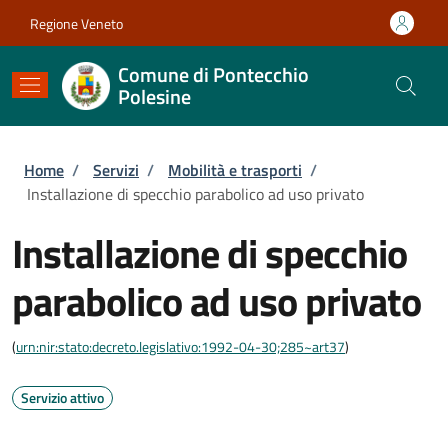
Salta al contenuto principale
Skip to footer content
Regione Veneto
Comune di Pontecchio
Polesine
Briciole di pane
Home
/
Servizi
/
Mobilità e trasporti
/
Installazione di specchio parabolico ad uso privato
Installazione di specchio
parabolico ad uso privato
(
urn:nir:stato:decreto.legislativo:1992-04-30;285~art37
)
Servizio attivo