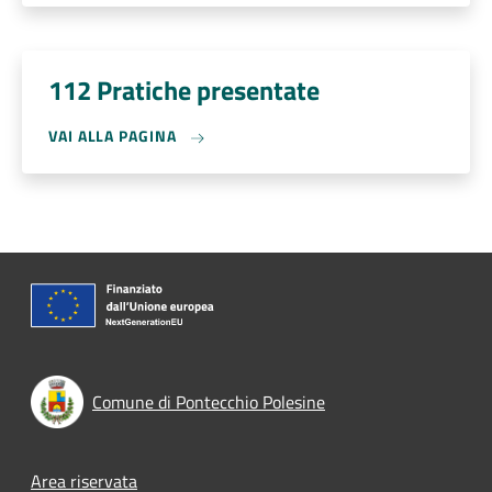
112 Pratiche presentate
VAI ALLA PAGINA
Comune di Pontecchio Polesine
Footer menu
Area riservata